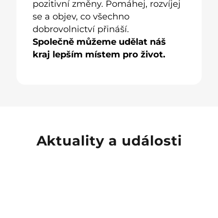
pozitivní změny. Pomáhej, rozvíjej
se a objev, co všechno
dobrovolnictví přináší.
Společně můžeme udělat náš
kraj lepším místem pro život.
06/08/2026
03/08/2026
30/07/2026
Šance pro mladé vyrazit do
Dobrovolnictví v Česku
IVY 2026: Začněte své
Aktuality a události
dobrovolnické dobrodružství
získává silnější podporu
světa